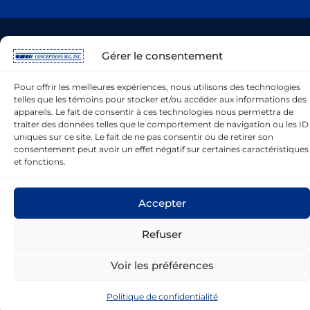
© 2019-2026 |
Conceptions MG
inc. |
Gérer le consentement
Hébergement et Réalisation :
Optilog
Informatique inc.
|
Politique de confidentialité
Pour offrir les meilleures expériences, nous utilisons des technologies
telles que les témoins pour stocker et/ou accéder aux informations des
appareils. Le fait de consentir à ces technologies nous permettra de
Facebook
YouTube
Linked in
1-888-651-2839
traiter des données telles que le comportement de navigation ou les ID
uniques sur ce site. Le fait de ne pas consentir ou de retirer son
English
consentement peut avoir un effet négatif sur certaines caractéristiques
et fonctions.
Accepter
Refuser
Voir les préférences
Politique de confidentialité