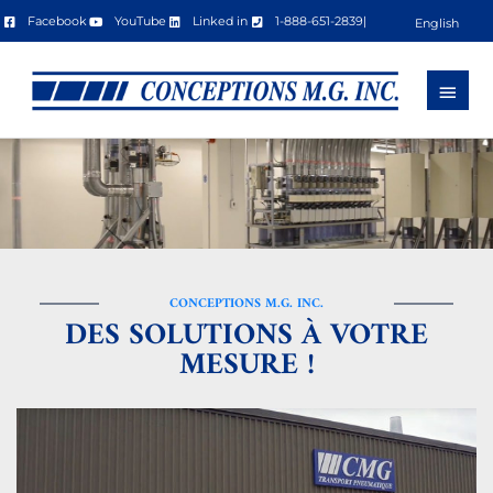
Aller
Facebook
YouTube
Linked in
1-888-651-2839
|
English
au
Men
contenu
princ
CONCEPTIONS M.G. INC.
DES SOLUTIONS À VOTRE
MESURE !