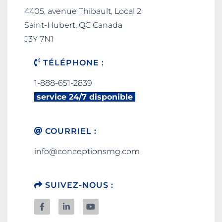
4405, avenue Thibault, Local 2
Saint-Hubert, QC Canada
J3Y 7N1
TÉLÉPHONE :
1-888-651-2839
service 24/7 disponible
COURRIEL :
info@conceptionsmg.com
SUIVEZ-NOUS :
F
L
Y
a
i
o
c
n
u